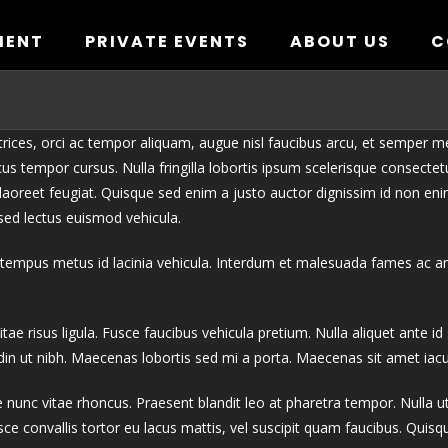
MENT
PRIVATE EVENTS
ABOUT US
C
trices, orci ac tempor aliquam, augue nisl faucibus arcu, et semper met
s tempor cursus. Nulla fringilla lobortis ipsum scelerisque consectet
 laoreet feugiat. Quisque sed enim a justo auctor dignissim id non en
sed lectus euismod vehicula.
tempus metus id lacinia vehicula. Interdum et malesuada fames ac ant
itae risus ligula. Fusce faucibus vehicula pretium. Nulla aliquet ante id
din ut nibh. Maecenas lobortis sed mi a porta. Maecenas sit amet iacul
e nunc vitae rhoncus. Praesent blandit leo at pharetra tempor. Nulla
Fusce convallis tortor eu lacus mattis, vel suscipit quam faucibus. Qui