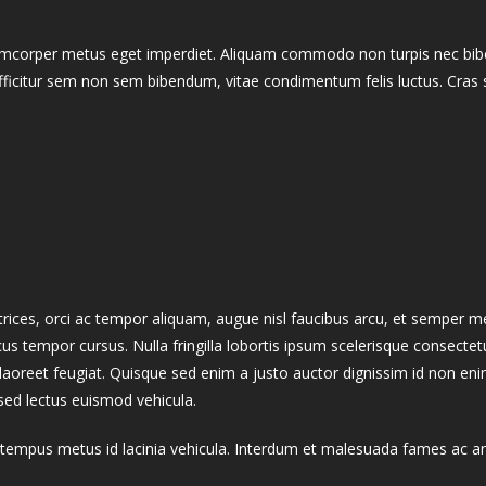
llamcorper metus eget imperdiet. Aliquam commodo non turpis nec bibe
 efficitur sem non sem bibendum, vitae condimentum felis luctus. Cras 
trices, orci ac tempor aliquam, augue nisl faucibus arcu, et semper met
s tempor cursus. Nulla fringilla lobortis ipsum scelerisque consectet
 laoreet feugiat. Quisque sed enim a justo auctor dignissim id non en
sed lectus euismod vehicula.
tempus metus id lacinia vehicula. Interdum et malesuada fames ac ant