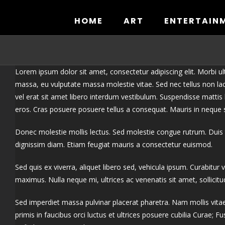
Skip
to
HOME
ART
ENTERTAIN
content
Lorem ipsum dolor sit amet, consectetur adipiscing elit. Morbi ul
massa, eu vulputate massa molestie vitae. Sed nec tellus non lacu
vel erat sit amet libero interdum vestibulum. Suspendisse mattis
eros. Cras posuere posuere tellus a consequat. Mauris in neque 
Donec molestie mollis lectus. Sed molestie congue rutrum. Duis 
dignissim diam. Etiam feugiat mauris a consectetur euismod.
Sed quis ex viverra, aliquet libero sed, vehicula ipsum. Curabitur v
maximus. Nulla neque mi, ultrices ac venenatis sit amet, sollicitu
Sed imperdiet massa pulvinar placerat pharetra. Nam mollis vita
primis in faucibus orci luctus et ultrices posuere cubilia Curae; 