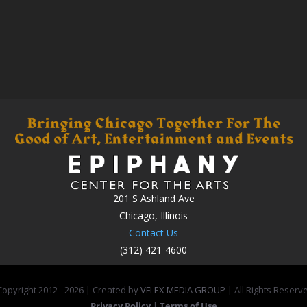
201 S Ashland Ave
Chicago, Illinois
Contact Us
(312) 421-4600
opyright 2012 -
2026 | Created by
VFLEX MEDIA GROUP
| All Rights Reserv
Privacy Policy
|
Terms of Use