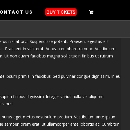
ONTACT US
us nisl at orci. Suspendisse potenti. Praesent egestas elit
ur. Praesent in velit erat. Aenean eu pharetra nunc. Vestibulum
im. Ut non quam faucibus magna sollicitudin finibus ut rutrum
e ipsum primis in faucibus. Sed pulvinar congue dignissim. In eu
 sapien finibus dignissim. Integer varius nulla vel aliquam
is orci.
 ut purus eget metus vestibulum pretium. Vestibulum ante ipsum
sque semper lorem erat, ut ullamcorper ante lobortis ac. Curabitur